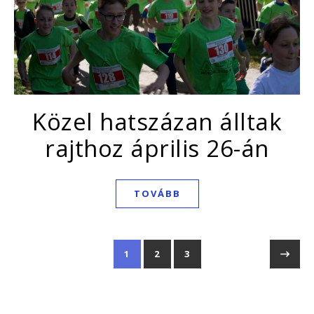
Közel hatszázan álltak
rajthoz április 26-án
TOVÁBB
1
2
3