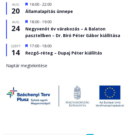
Kiemelt
16:00
-
22:00
AUG
20
Államalapítás ünnepe
Kiemelt
18:00
-
19:00
AUG
24
Negyvenöt év várakozás – A Balaton
pasztellben – Dr. Bíró Péter Gábor kiállítása
Kiemelt
17:00
-
18:00
SZEPT
14
Rezgő-réteg – Dupaj Péter kiállítás
Naptár megtekintése